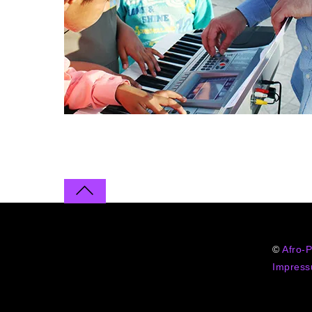
©
Afro-
Impres